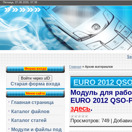
Пятница, 07.08.2026, 07:38
Se
Главная
»
Архив материалов
Форма входа
Войти через uID
EURO 2012 QS
Старая форма входа
Модуль для рабо
Меню сайта
EURO 2012 QSO-
Главная страница
здесь
.
Каталог файлов
Просмотров:
749
|
Добави
Каталог статей
Модули и файлы под