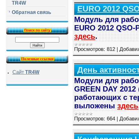
TR4W
EURO 2012 QS
Обратная связь
Модуль для рабо
EURO 2012 QSO-
Поиск по сайту
здесь
.
Просмотров:
812
|
Добави
Полезные ссылки
День активнос
Сайт
TR4W
Модули для рабо
GREEN DAY 2012 
работающих с те
выложены
здесь
Просмотров:
664
|
Добави