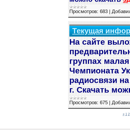
Просмотров:
683
|
Добави
Текущая информ
На сайте выл
предваритель
группах мала
Чемпионата У
радиосвязи на
г. Скачать мо
Просмотров:
675
|
Добави
«
1
2