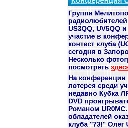
Конференция 
Группа Мелитоп
радиолюбителей 
US3QQ, UV5QQ и
участие в конфе
контест клуба (U
сегодня в Запоро
Несколько фото
посмотреть
здес
На конференции
лотерея среди у
недавно Кубка Л
DVD проигрыват
Романом UR0MC.
обладателей ока
клуба "73!" Олег