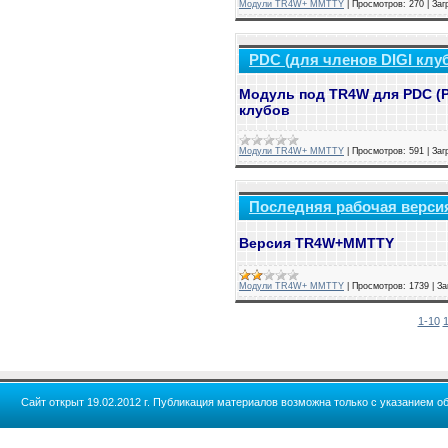
Модули TR4W+ MMTTY
|
Просмотров:
270
|
Заг
PDC (для членов DIGI клу
Модуль под TR4W для PDC (P
клубов
Модули TR4W+ MMTTY
|
Просмотров:
591
|
Заг
Последняя рабочая верс
Версия TR4W+MMTTY
Модули TR4W+ MMTTY
|
Просмотров:
1739
|
За
1-10
1
Сайт открыт 19.02.2012 г. Публикация материалов возможна только с указанием об