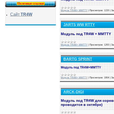
Полезные ссылки
Модули TR4W+ MMTTY
|
Просмотров:
1220
|
За
Сайт
TR4W
JARTS WW RTTY
Модуль под TR4W + MMTTY
Модули TR4W+ MMTTY
|
Просмотров:
1263
|
За
BARTG SPRINT
Модуль под TR4W+MMTTY
Модули TR4W+ MMTTY
|
Просмотров:
1804
|
За
ARCK-DIGI
Модуль под TR4W для соревн
проводится в октябре)