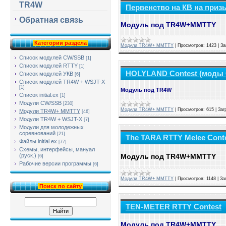
TR4W
Первенство на КВ на приз
Обратная связь
Модуль под TR4W+MMTTY
Категории раздела
Модули TR4W+ MMTTY
|
Просмотров:
1423
|
За
Список модулей CW/SSB
[1]
Список модулей RTTY
[1]
HOLYLAND Contest (моды
Список модулей УКВ
[6]
Список модулей TR4W + WSJT-X
[1]
Модуль под TR4W
Список initial.ex
[1]
Модули CW/SSB
[230]
Модули TR4W+ MMTTY
|
Просмотров:
615
|
Заг
Модули TR4W+ MMTTY
[46]
Модули TR4W + WSJT-X
[7]
Модули для молодежных
соревнований
[21]
The TARA RTTY Melee Cont
Файлы initial.ex
[77]
Схемы, интерфейсы, мануал
Модуль под TR4W+MMTTY
(руск.)
[6]
Рабочие версии программы
[6]
Модули TR4W+ MMTTY
|
Просмотров:
1148
|
За
Поиск по сайту
TEN-METER RTTY Contest
Модуль под TR4W+MMTTY