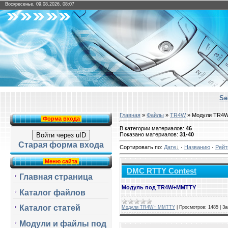
Воскресенье, 09.08.2026, 08:07
Se
Главная
»
Файлы
»
TR4W
» Модули TR4
Форма входа
В категории материалов
:
46
Показано материалов
:
31-40
Войти через uID
Старая форма входа
Сортировать по
:
Дате
·
Названию
·
Рейт
Меню сайта
DMC RTTY Contest
Главная страница
Модуль под TR4W+MMTTY
Каталог файлов
Каталог статей
Модули TR4W+ MMTTY
|
Просмотров:
1485
|
За
Модули и файлы под